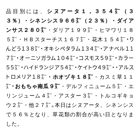
品目別には、
シヌアータ１，３５４㌜（３
３％）・シネンシス９６６㌜（２３％）・ダイア
ンサス２８０㌜
・ダリア１９９㌜・ヒマワリ１８
５㌜・ＨＢスターチス１６７㌜・花木１５４㌜・り
んどう１３８㌜・オキシペタラム１３４㌜・アナベル１１
７㌜・オーニソガラム１０４㌜・コスモス５９㌜・カラー
５５㌜・ハイドランジア５４㌜・ケイトウ４９㌜・・アルス
トロメリア１８㌜
・ホオヅキ１８㌜
・カスミ草１１
㌜・
おもちゃ南瓜９㌜
・デルフィニューム５㌜・エ
リンジューム４㌜・アスター３㌜・トルコギキョ
ウ２㌜・他２７㌜。本日はシヌアータ、シネンシス
で５６％となり、草花類の割合が高い日となりま
した。