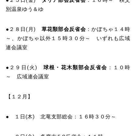
●２５日(金)
ダリア部会反省会
：１６時～ 秩父
別温泉ゆう＆ゆ
●２８日(月)
草花類部会反省会
：かぼちゃ１４時
～、かぼちゃ以外１５時３０分～ いずれも広域
連会議室
●２９日(火)
球根・花木類部会反省会
：１０時
～ 広域連会議室
【１２月】
● １日(木) 北竜支部総会：１６時３０分～