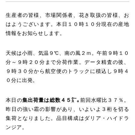
生産者の皆様、市場関係者、花き取扱の皆様、お
はようございます。本日１０時１０分現在の産地
情報をお知らせします。
天候は小雨、気温９℃、南の風２ｍ。午前９時１０
分～９時２０分まで分荷作業。データ精査の後、
９時３０分から航空便のトラックに積込し９時４
０分に出発。
本日の
集出荷量は総数４５㌜。
前回水曜比３７％。
昨日の強い霜の影響があり、いよいよ３桁を切る
集荷となりました。品目構成はダリア・ハイドラ
ンジア。