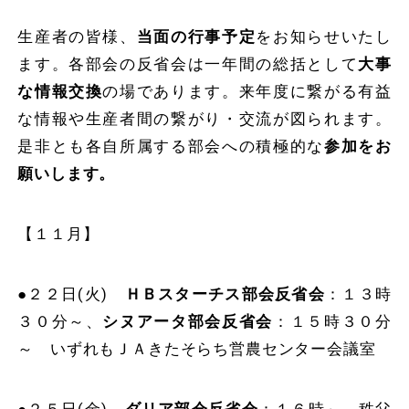
生産者の皆様、
当面の行事予定
をお知らせいたし
ます。各部会の反省会は一年間の総括として
大事
な情報交換
の場であります。来年度に繋がる有益
な情報や生産者間の繋がり・交流が図られます。
是非とも各自所属する部会への積極的な
参加をお
願いします。
【１１月】
●２２日(火)
ＨＢスターチス部会反省会
：１３時
３０分～、
シヌアータ部会反省会
：１５時３０分
～ いずれもＪＡきたそらち営農センター会議室