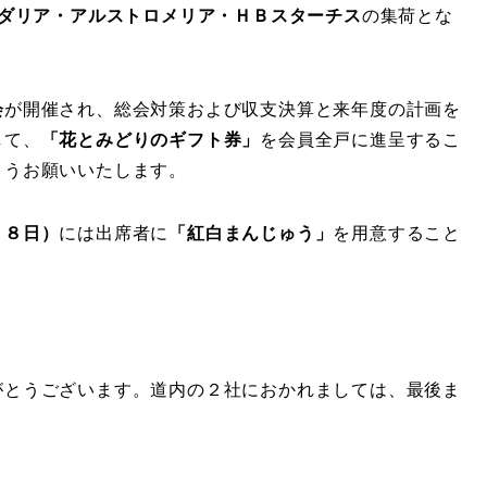
ダリア・アルストロメリア・ＨＢスターチス
の集荷とな
会
が開催され、総会対策および収支決算と来年度の計画を
して、
「花とみどりのギフト券」
を会員全戸に進呈するこ
ようお願いいたします。
１８日）
には出席者に
「紅白まんじゅう」
を用意すること
がとうございます。道内の２社におかれましては、最後ま