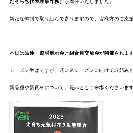
たそらち代表理事専務）
が着任いたしました。
新たな体制で取り組んで参りますので、皆様方のご支
本日は
品種・資材展示会
と
組合員交流会が開催
されま
シーズン半ばですが、既に来シーズンに向けて取組み
新品種や新資材について、是非ともご来場くださいま