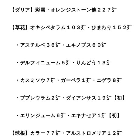
【ダリア】彩雪・オレンジストーン他２２７㌜
【草花】オキシペタラム１０３㌜
・ひまわり１５２㌜
・アスチルベ３６㌜・エキノプス６０㌜
・デルフィニューム５㌜・りんどう１３㌜
・
カスミソウ７㌜・ガーベラ１㌜
・ニゲラ８
㌜
・ブプレウラム２㌜
・ダイアンサス１９㌜【初】
・エリンジューム６㌜
・エキナセア１㌜【初】
【球根】カラー７７㌜
・アルストロメリア１２㌜