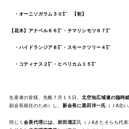
・オーニソガラム３０㌜
【初】
【花木】アナベル６６㌜・
テマリシモツ６７㌜
・ハイドランジア８㌜・スモークツリー４㌜
・コティナス２㌜・ヒペリカム１５㌜
生産者の皆様、先般７月１５日、
北空知広域連の臨時
副会長就任のため）し、
新会長に黒田洋一氏
（ＪA北
同じく
会長代理には、岩田清正
氏（ＪAきたそらち代