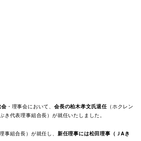
総会
・理事会において、
会長の柏木孝文氏退任
（ホクレン
いぶき代表理事組合長）が就任いたしました。
表理事組合長）が就任し、
新任理事には松田理事（ＪAき