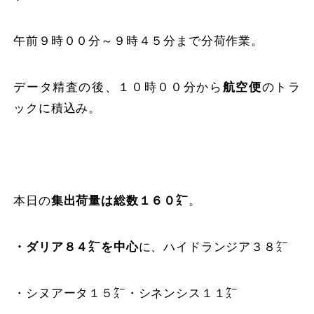
午前９時００分～９時４５分まで分荷作業。
データ精査の後、１０時００分から
航空便
のトラ
ックに積込み。
本日の
集出荷量は総数１６０㌜
。
・ダリア８４㌜を中心
に、ハイドランジア３８㌜
・シヌアータ１５㌜・シネンシス１１㌜