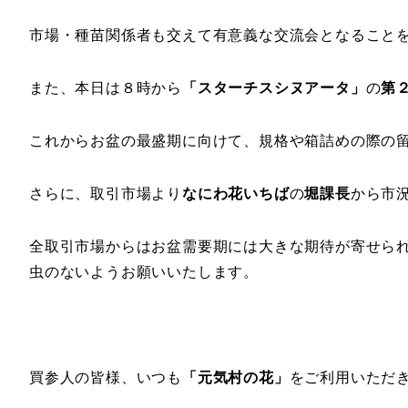
市場・種苗関係者も交えて有意義な交流会となること
また、本日は８時から
「スターチスシヌアータ」
の
第
これからお盆の最盛期に向けて、規格や箱詰めの際の
さらに、取引市場より
なにわ花いちば
の
堀課長
から市
全取引市場からはお盆需要期には大きな期待が寄せら
虫のないようお願いいたします。
買参人の皆様、いつも
「元気村の花」
をご利用いただ