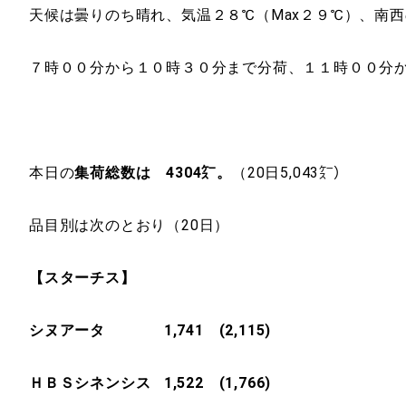
天候は曇りのち晴れ、気温２８℃（Max２９℃）、南西
７時００分から１０時３０分まで分荷、１１時００分
本日の
集荷総数は 4304㌜。
（20日5,043㌜）
品目別は次のとおり（20日）
【スターチス】
シヌアータ 1,741 (2,115)
ＨＢＳシネンシス 1,522 (1,766)