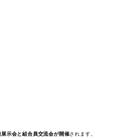
種展示会と
組合員交流会が開催
されます。