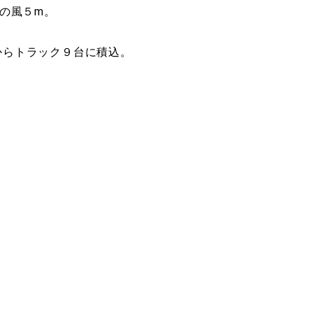
の風５m。
からトラック９台に積込。