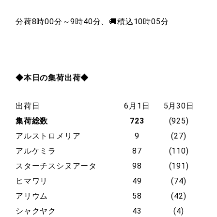
分荷8時00分～9時40分、🚚積込10時05分
◆本日の集荷出荷◆
出荷日
6月1日
5月30日
集荷総数
723
(925)
アルストロメリア
9
(27)
アルケミラ
87
(110)
スターチスシヌアータ
98
(191)
ヒマワリ
49
(74)
アリウム
58
(42)
シャクヤク
43
(4)