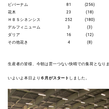
ビバーナム
81
(256)
花木
23
(18)
ＨＢＳシネンシス
252
(180)
デルフィニューム
3
(3)
ダリア
16
(12)
その他花き
4
(8)
生産者の皆様、今朝は雲一つない快晴での集荷となり
いよいよ本日より
６月がスタート
しました。