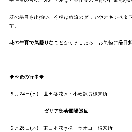
生産者の皆様、水稲・麦など各作物の生育や作業も順
花の品目も出揃い、今後は縦箱のダリアやオキシペタ
す。
花の生育で気懸りなこと
がりましたら、お気軽に
品目
◆今後の行事◆
６月24日(水) 世田谷花き：小幡課長様来所
ダリア部会圃場巡回
６月25日(木) 東日本花き様・ヤオコー様来所