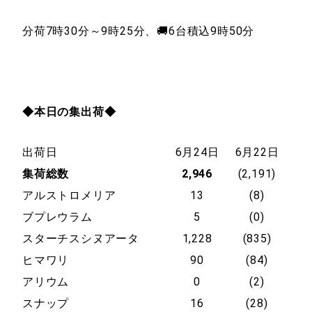
分荷7時30分～9時25分、🚚6台積込9時50分
◆本日の集出荷◆
出荷日
6月24日
6月22日
集荷総数
2,946
(2,191)
アルストロメリア
13
(8)
ブプレウラム
5
(0)
スターチスシヌアータ
1,228
(835)
ヒマワリ
90
(84)
アリウム
0
(2)
スナップ
16
(28)